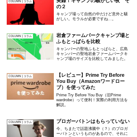
実録！キャンプの騒がしい夜 そ
COLUMN | コラム
の２
キャンプ場って自然の中だけど意外と騒
がしい。モラルが必要ですね…。
岩倉ファームパークキャンプ場と
COLUMN | コラム
ふもとっぱらを比較
キャンパーの聖地ふもとっぱらと、広島
キャンパーの聖地岩倉ファームパークキ
ャンプ場のサイズを比較してみました。
【レビュー】Prime Try Before
COLUMN | コラム
You Buy（Amazonワードロー
ブ）を使ってみた
Prime Try Before You Buy（旧Prime
wardrobe）って便利！実際の利用方法を
解説。
ブロガーバトンはもらっていない
COLUMN | コラム
今、ちまたで話題沸騰中（？）のブロガ
ーバトンというものがあるので、それに