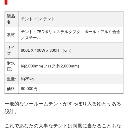
製品
テント イン テント
名
テント：75Dポリエステルタフタ ポール：アルミ合金
素材
／スチール
サイ
800L X 400W x 300H （cm）
ズ
耐水
約2,000mm(フロア:約2,000mm)
圧:
重量:
約25kg
価格
80,000円
一般的なツールームテントがすっぽり入るゆとりある
設計。
これであなたの大事なテントは雨風に当たることもな