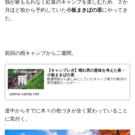
我が家ももれなく紅葉のキャンプを楽しむため、２か
月ほど前から予約していた
小板まきばの里
にやってき
た。
前回の雨キャンプから二週間。
【キャンプレポ】晴れ男の意味を考えた夜－
小板まきばの里
数週間前から楽しみにしていたキャンプ場での新月の
星空撮影だったが･･･。
yama-camp.net
道中からすでに木々の色づきが全く変わっていること
に気付く。