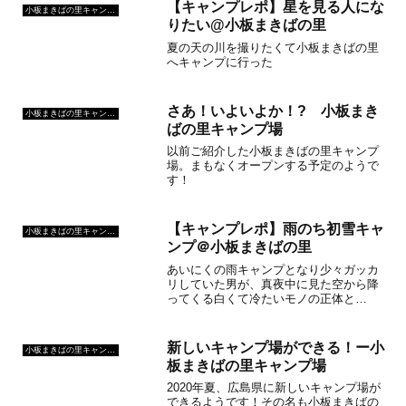
【キャンプレポ】星を見る人にな
小板まきばの里キャンプ場
りたい@小板まきばの里
夏の天の川を撮りたくて小板まきばの里
へキャンプに行った
さあ！いよいよか！? 小板まき
小板まきばの里キャンプ場
ばの里キャンプ場
以前ご紹介した小板まきばの里キャンプ
場。まもなくオープンする予定のようで
す！
【キャンプレポ】雨のち初雪キャ
小板まきばの里キャンプ場
ンプ＠小板まきばの里
あいにくの雨キャンプとなり少々ガッカ
リしていた男が、真夜中に見た空から降
ってくる白くて冷たいモノの正体と
は！？
新しいキャンプ場ができる！ー小
小板まきばの里キャンプ場
板まきばの里キャンプ場
2020年夏、広島県に新しいキャンプ場が
できるようです！その名も小板まきばの