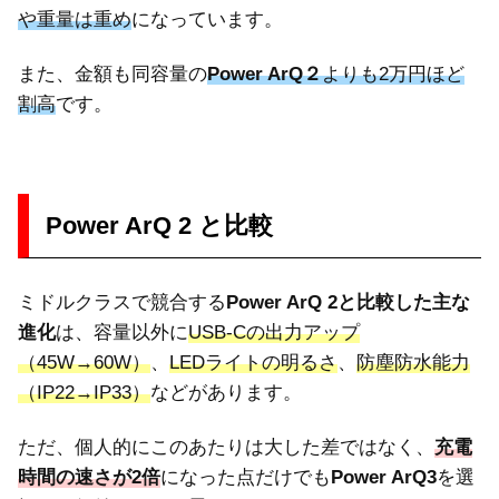
や重量は重め
になっています。
また、金額も同容量の
Power ArQ
２
よりも2万円ほど
割高
です。
Power ArQ 2 と比較
ミドルクラスで競合する
Power ArQ 2と比較した主な
進化
は、容量以外に
USB-Cの出力アップ
（45W→60W）
、
LEDライトの明るさ
、
防塵防水能力
（IP22→IP33）
などがあります。
ただ、個人的にこのあたりは大した差ではなく、
充電
時間の速さが2倍
になった点だけでも
Power ArQ3
を選