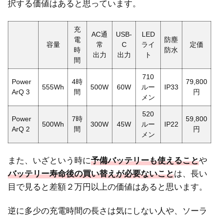
択する価値はあると思っています。
充
AC通
USB-
LED
電
防塵
容量
常
C
ライ
定価
時
防水
出力
出力
ト
間
710
Power
4時
79,800
555Wh
500W
60W
ルー
IP33
ArQ 3
間
円
メン
520
Power
7時
59,800
500Wh
300W
45W
ルー
IP22
ArQ 2
間
円
メン
また、いざという時に
予備バッテリーも使えること
や
バッテリー寿命後の買い替えが必要ないこと
は、長い
目で見ると差額２万円以上の価値はあると思います。
逆に多少の充電時間の長さは気にしない人や、ソーラ