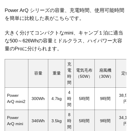
Power ArQ シリーズの容量、充電時間、使用可能時間
を簡単に比較した表がこちらです。
大きく分けてコンパクトなmini、キャンプ１泊に適当
な500～626Whの容量ミドルクラス、ハイパワー大容
量のProに分けられます。
充
電
電気毛布
扇風機
容量
重量
定価
時
（50W）
（30W）
間
4
Power
38,50
300Wh
4.7kg
時
5時間
9時間
ArQ mini2
円
間
8
Power
34,10
346Wh
3.5kg
時
5時間
9時間
ArQ mini
円
間