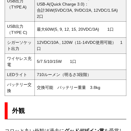
USB出力
USB-A(Quick Charge 3.0)：
（TYPE A)
合計36W(5VDC/3A, 9VDC/2A, 12VDC/1.5A)
2口
USB出力
最大60W(5, 9, 12, 15, 20VDC/3A) 1口
（TYPE C)
シガーソケッ
12VDC/10A , 120W（11-14VDC使用可能） 1
ト出力
口
ワイヤレス充
5/7.5/10/15W 1口
電
LEDライト
710ルーメン（明るさ3段階）
バッテリー交
交換可能 バッテリー重量 3.8kg
換
外観
コロッと丸い外観は過去に
グッドデザイン賞
を受賞し