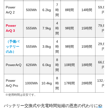
7
Power
59,80
500Wh
6.2kg
時
8時間
14時間
ArQ 2
円
間
4
Power
79,80
555Wh
7.9kg
時
9時間
15時間
ArQ 3
円
間
（予備バ
4
29,80
ッテリー
555Wh
3.8kg
時
9時間
15時間
円
のみ
）
間
8
66,00
PowerArQ
626Wh
6.0kg
時
10時間
18時間
円
間
8
Power
132,00
1000Wh
10.4kg
時
17時間
28時間
ArQ Pro
円
間
※使用時間は目安です。
バッテリー交換式や充電時間短縮の恩恵の代わりに
や