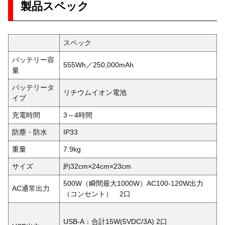
製品スペック
スペック
バッテリー容
555Wh／250,000mAh
量
バッテリータ
リチウムイオン電池
イプ
充電時間
3～4時間
防塵・防水
IP33
重量
7.9kg
サイズ
約32cm×24cm×23cm
500W（瞬間最大1000W）AC100-120W出力
AC通常出力
（コンセント） 2口
USB-A：合計15W(5VDC/3A) 2口