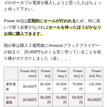
ズのポータブル電源を購入しようと思った人はちょっ
と待って下さい。
Power ArQは
定期的にセールが行われる
ため、特に急
いで買う必要がなければ
セールを待ったほうがかなり
お得に購入できます。
我が家は購入２週間後にAmazonブラックフライデー
が始まり、20,000円ちかくも安く売っていることを知
り膝がガクガクしました（涙）。。。
Power ArQ
Power
Power
Power
Power
mini2
ArQ
Aeq 2
ArQ 3
ArQ Pro
通常価
66,000
59,800
79,800
132,000
38,500円
格
円
円
円
円
セール
46,200
41,860
59,8
2
0
30,800円
99,000円
価格
円
円
円