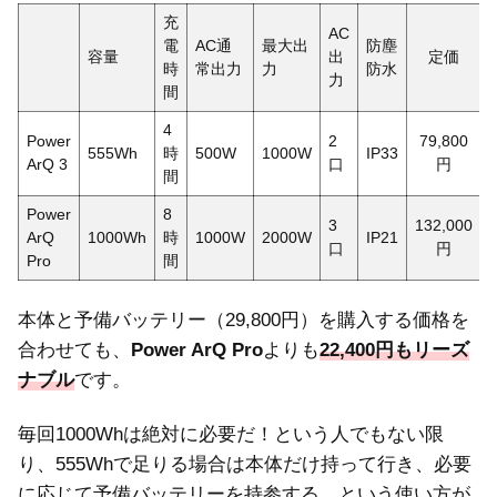
充
AC
電
AC通
最大出
防塵
容量
出
定価
時
常出力
力
防水
力
間
4
Power
2
79,800
555Wh
時
500W
1000W
IP33
ArQ 3
口
円
間
Power
8
3
132,000
ArQ
1000Wh
時
1000W
2000W
IP21
口
円
Pro
間
本体と予備バッテリー（29,800円）を購入する価格を
合わせても、
Power ArQ Pro
よりも
22,400円もリーズ
ナブル
です。
毎回1000Whは絶対に必要だ！という人でもない限
り、555Whで足りる場合は本体だけ持って行き、必要
に応じて予備バッテリーを持参する、という使い方が