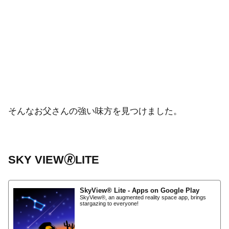
そんなお父さんの強い味方を見つけました。
SKY VIEW🄬LITE
SkyView® Lite - Apps on Google Play
SkyView®, an augmented reality space app, brings
stargazing to everyone!