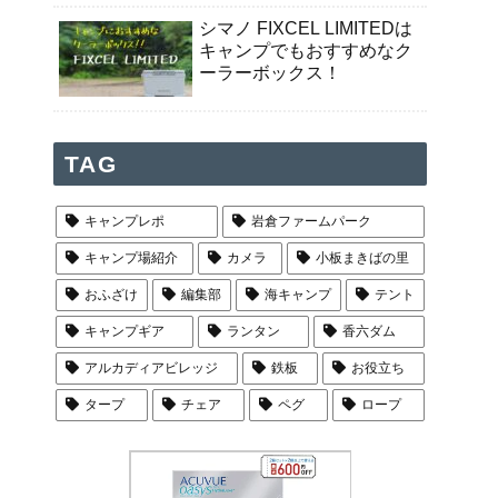
シマノ FIXCEL LIMITEDは
キャンプでもおすすめなク
ーラーボックス！
TAG
キャンプレポ
岩倉ファームパーク
キャンプ場紹介
カメラ
小板まきばの里
おふざけ
編集部
海キャンプ
テント
キャンプギア
ランタン
香六ダム
アルカディアビレッジ
鉄板
お役立ち
タープ
チェア
ペグ
ロープ