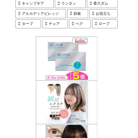
キャンプギア
ランタン
香六ダム
アルカディアビレッジ
鉄板
お役立ち
タープ
チェア
ペグ
ロープ