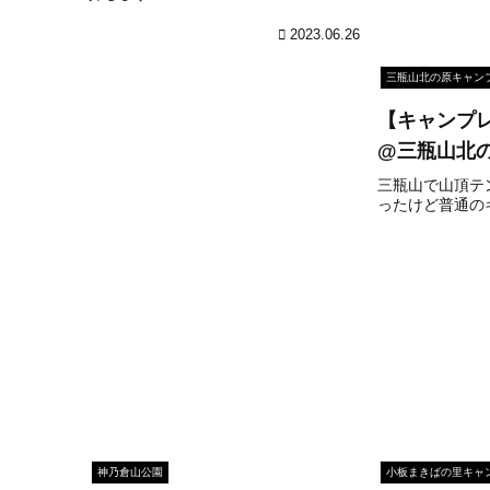
2023.06.26
三瓶山北の原キャン
【キャンプ
@三瓶山北
三瓶山で山頂テ
ったけど普通の
神乃倉山公園
小板まきばの里キャ