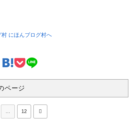
のページ
次
…
12
へ