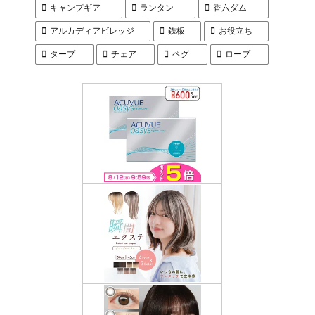
キャンプギア
ランタン
香六ダム
アルカディアビレッジ
鉄板
お役立ち
タープ
チェア
ペグ
ロープ