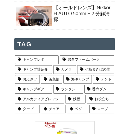
【オールドレンズ】Nikkor
H AUTO 50mm F 2 分解清
掃
TAG
キャンプレポ
岩倉ファームパーク
キャンプ場紹介
カメラ
小板まきばの里
おふざけ
編集部
海キャンプ
テント
キャンプギア
ランタン
香六ダム
アルカディアビレッジ
鉄板
お役立ち
タープ
チェア
ペグ
ロープ